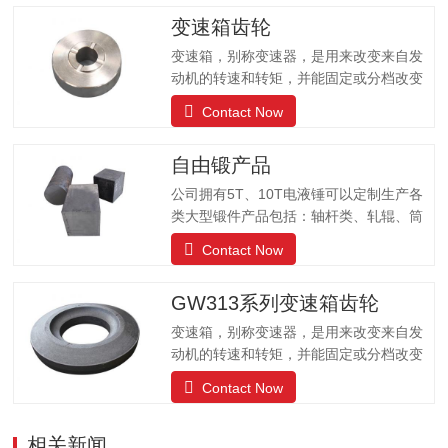
变速箱齿轮
变速箱，别称变速器，是用来改变来自发
动机的转速和转矩，并能固定或分档改变
输出轴和输入轴传动比的汽车配件；可以
Contact Now
改变传动比，扩大驱动轮转矩和转速的作
用。公司有自动化锻造生产线、机加工生
自由锻产品
产线、成品生产线可以为客户提供各种齿
轮的不同需求。
公司拥有5T、10T电液锤可以定制生产各
类大型锻件产品包括：轴杆类、轧辊、筒
体类、阀体、车轮、齿轮、齿圈、环形、
Contact Now
方块、模块、锻圆、不锈钢等锻件产品；
产品被国内大型设备厂家、煤机、石油机
GW313系列变速箱齿轮
械、造船、军工、汽车、模具等行业所广
泛使用。锻打80kg-15000kg的各种自由锻
变速箱，别称变速器，是用来改变来自发
锻件
动机的转速和转矩，并能固定或分档改变
输出轴和输入轴传动比的汽车配件；可以
Contact Now
改变传动比，扩大驱动轮转矩和转速的作
用。公司有自动化锻造生产线、机加工生
相关新闻
产线、成品生产线可以为客户提供各种齿