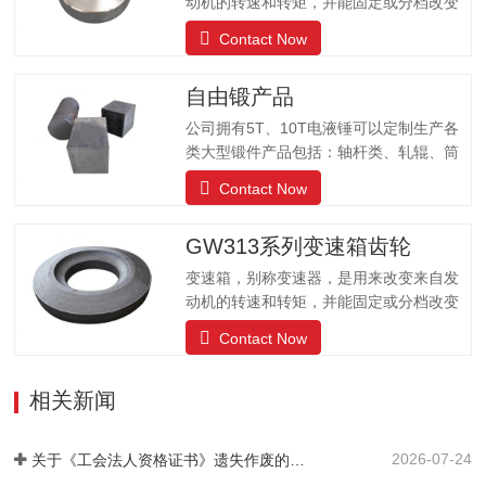
动机的转速和转矩，并能固定或分档改变
输出轴和输入轴传动比的汽车配件；可以
Contact Now
改变传动比，扩大驱动轮转矩和转速的作
用。公司有自动化锻造生产线、机加工生
自由锻产品
产线、成品生产线可以为客户提供各种齿
轮的不同需求。
公司拥有5T、10T电液锤可以定制生产各
类大型锻件产品包括：轴杆类、轧辊、筒
体类、阀体、车轮、齿轮、齿圈、环形、
Contact Now
方块、模块、锻圆、不锈钢等锻件产品；
产品被国内大型设备厂家、煤机、石油机
GW313系列变速箱齿轮
械、造船、军工、汽车、模具等行业所广
泛使用。锻打80kg-15000kg的各种自由锻
变速箱，别称变速器，是用来改变来自发
锻件
动机的转速和转矩，并能固定或分档改变
输出轴和输入轴传动比的汽车配件；可以
Contact Now
改变传动比，扩大驱动轮转矩和转速的作
用。公司有自动化锻造生产线、机加工生
相关新闻
产线、成品生产线可以为客户提供各种齿
轮的不同需求。
2026-07-24
关于《工会法人资格证书》遗失作废的声明