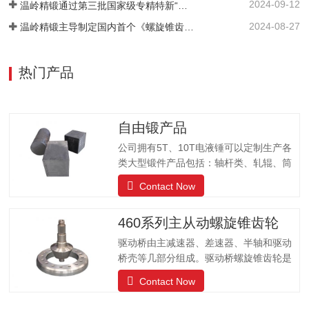
2024-09-12
温岭精锻通过第三批国家级专精特新“小巨人”企业复审！
2024-08-27
温岭精锻主导制定国内首个《螺旋锥齿轮精密热锻件 通用技术规范》引领行业高质量发展
热门产品
自由锻产品
公司拥有5T、10T电液锤可以定制生产各
类大型锻件产品包括：轴杆类、轧辊、筒
体类、阀体、车轮、齿轮、齿圈、环形、
Contact Now
方块、模块、锻圆、不锈钢等锻件产品；
产品被国内大型设备厂家、煤机、石油机
460系列主从动螺旋锥齿轮
械、造船、军工、汽车、模具等行业所广
泛使用。锻打80kg-15000kg的各种自由锻
驱动桥由主减速器、差速器、半轴和驱动
锻件
桥壳等几部分组成。驱动桥螺旋锥齿轮是
一种在两相交轴之间传递扭矩的曲线齿
Contact Now
轮，功用是将传动轴传来的力按一定的传
动比，由主动锥齿轮传递给从动锥齿轮，