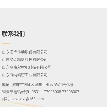
通过大减速比实现大的扭矩，实现降速并
增大转矩，直接影响着整个驱动桥的质量
和使用寿命，是驱动桥中的关键部件，也
是易损件。460系列主从动螺旋锥齿轮坯制
造工艺：高速锯床下料、可控温度电感应
加热、辊锻机制坯、压力机模锻成型、等
联系我们
温正火热处理、表面清理、机械加工；从
动螺旋锥齿轮齿坯制造工艺：高速锯床下
料、可控温度电感应加热、油压机墩粗冲
孔、数控辗环、压力机模锻成型、等温正
山东汇锋传动股份有限公司
火热处理、表面清理、机械加工；
山东温岭精锻科技有限公司
山东亨格尔智能科技有限公司
山东海纳精密工业有限公司
地址:
济南市钢城区里辛工业园温岭1号1橦
销售部电话/传真:
0531—77996008 77996007
邮箱:
sdwljdkj@163.com