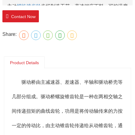
主动
螺旋锥齿轮
齿坯制造工艺：高速锯床下料、可控温度
Contact Now
电感应加热、辊锻机制坯、压力机模锻成型、等温正火热
Share:
处理、表面清理、机械加工；
Product Details
驱动桥由主减速器、差速器、半轴和驱动桥壳等
几部分组成。驱动桥螺旋锥齿轮是一种在两相交轴之
间传递扭矩的曲线齿轮，功用是将传动轴传来的力按
一定的传动比，由主动锥齿轮传递给从动锥齿轮，通