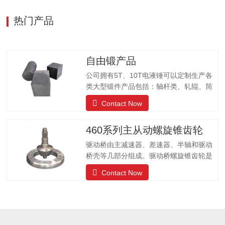
热门产品
自由锻产品
公司拥有5T、10T电液锤可以定制生产各
类大型锻件产品包括：轴杆类、轧辊、筒
体类、阀体、车轮、齿轮、齿圈、环形、
Contact Now
方块、模块、锻圆、不锈钢等锻件产品；
产品被国内大型设备厂家、煤机、石油机
460系列主从动螺旋锥齿轮
械、造船、军工、汽车、模具等行业所广
泛使用。锻打80kg-15000kg的各种自由锻
驱动桥由主减速器、差速器、半轴和驱动
锻件
桥壳等几部分组成。驱动桥螺旋锥齿轮是
一种在两相交轴之间传递扭矩的曲线齿
Contact Now
轮，功用是将传动轴传来的力按一定的传
动比，由主动锥齿轮传递给从动锥齿轮，
通过大减速比实现大的扭矩，实现降速并
增大转矩，直接影响着整个驱动桥的质量
和使用寿命，是驱动桥中的关键部件，也