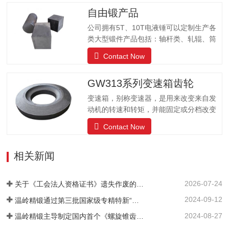
用。公司有自动化锻造生产线、机加工生
自由锻产品
产线、成品生产线可以为客户提供各种齿
轮的不同需求。
公司拥有5T、10T电液锤可以定制生产各
类大型锻件产品包括：轴杆类、轧辊、筒
体类、阀体、车轮、齿轮、齿圈、环形、
Contact Now
方块、模块、锻圆、不锈钢等锻件产品；
产品被国内大型设备厂家、煤机、石油机
GW313系列变速箱齿轮
械、造船、军工、汽车、模具等行业所广
泛使用。锻打80kg-15000kg的各种自由锻
变速箱，别称变速器，是用来改变来自发
锻件
动机的转速和转矩，并能固定或分档改变
输出轴和输入轴传动比的汽车配件；可以
Contact Now
改变传动比，扩大驱动轮转矩和转速的作
用。公司有自动化锻造生产线、机加工生
相关新闻
产线、成品生产线可以为客户提供各种齿
轮的不同需求。
2026-07-24
关于《工会法人资格证书》遗失作废的声明
2024-09-12
温岭精锻通过第三批国家级专精特新“小巨人”企业复审！
2024-08-27
温岭精锻主导制定国内首个《螺旋锥齿轮精密热锻件 通用技术规范》引领行业高质量发展